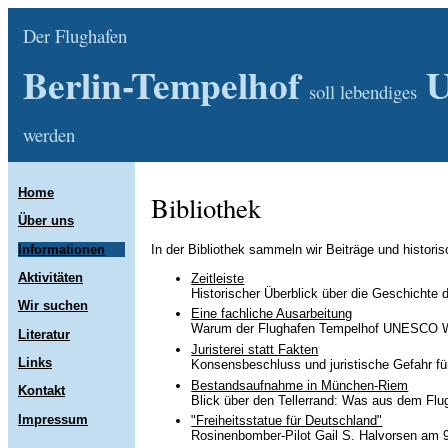
Der Flughafen
Berlin-Tempelhof
U
soll lebendiges
werden
Home
Bibliothek
Über uns
Informationen
In der Bibliothek sammeln wir Beiträge und historis
Aktivitäten
Zeitleiste
Historischer Überblick über die Geschichte
Wir suchen
Eine fachliche Ausarbeitung
Warum der Flughafen Tempelhof UNESCO Welt
Literatur
Juristerei statt Fakten
Links
Konsensbeschluss und juristische Gefahr für
Bestandsaufnahme in München-Riem
Kontakt
Blick über den Tellerrand: Was aus dem F
Impressum
"Freiheitsstatue für Deutschland"
Rosinenbomber-Pilot Gail S. Halvorsen am 