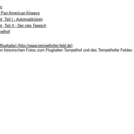
en
it Pan American Airways
, Teil I - Automatiktüren
, Teil II - Der rote Teppich
pelhof
lflughafen (http://www.tempelhofer-feld.de)
en historischen Fotos zum Flughafen Tempelhof und des Tempelhofer Feldes